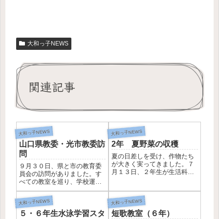
大和っ子NEWS
関連記事
大和っ子NEWS
大和っ子NEWS
山口県教委・光市教委訪
2年 夏野菜の収穫
問
夏の日差しを受け、作物たち
が大きく実ってきました。７
９月３０日、県と市の教育委
月１３日、２年生が生活科で
員会の訪問がありました。す
育ててきた野菜の一部を収穫
べての教室を巡り、学校運営
しました。子どもたちは、ミ
状況や子どもたちの学びや育
ニトマト、ピーマン、オク
ちを見ていただき、助言をい
大和っ子NEWS
大和っ子NEWS
ラ、キュウリ、エダマメ、ト
ただきました。【学び合いの
ウモロコシなど様々な野菜を
５・６年生水泳学習スタ
短歌教室（６年）
ようす】【リーダー学習のよ
育ててきました。今回はその