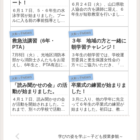
うす】【少人数指導のよう
ート！
６月２４日（火）、山口県歌
中でも、...
す】来校者の方からは、子ど
人協会の方を講師に迎え、６
６月１７日、５・６年生の水
もたちの...
年生が短歌教室を行いまし
泳学習が始まりました。プー
た。短歌は、五七五七七の三
ルに入る前の事前指導とし
十一文字でつくることや、耳
て、①命を守る力をつけるた
で聞いて心地の良いリズムを
めの学習であること ②１ｍ
大和っ子NEWS
大和っ子NEWS
大切にすることなどの説明を
でも長く、１秒でも速く泳げ
受けた後、早速、短歌づくり
救急法講習（6年・
３年 地域の方と一緒に
るように最後まで頑張り抜く
に挑戦しました。お題は
こと ③限られた時間を有効
PTA）
朝学習チャレンジ！
「夏」「雨」...
に使うこと の３点を子ども
7月8日（火）、光地区消防本
３年生の朝学習では、学校運
たちに伝...
部から消防士さんたちをお迎
営委員と更生保護女性会の
えし、6年生と、PTA有志によ
方々にご協力いただき、「九
る救急法講習会がありまし
九竜王チャレンジ」を行いま
た。心臓や呼吸が止まった人
した。子どもたちは地域の方
大和っ子NEWS
大和っ子NEWS
を発見したとき、胸骨圧迫を
に上がり九九や下がり九九を
「読み聞かせの会」の活
卒業式の練習が始まりま
行い、絶え間なく続けること
聞いていただきながら、一人
ができるか否かがとても重要
ひとりが意欲的に挑戦する姿
動が始まりました。
した！
だそうです。いざというと
が見られました。温かい声か
４月１７日、読み聞かせの会
３月に入り、他の学年に先立
き、...
けの中で...
が活動を開始されました。こ
って６年生の卒業式の練習が
れまで、別々の学校で活動さ
始まりました。初日は、教務
れていた読み聞かせグループ
主任から卒業生としての心得
の皆さんが、やまと学園旧４
を聞きました。真剣に耳を傾
小の再編にあわせて、新しい
ける６年生の姿がありまし
読み聞かせの会を発足してく
た。姿勢、返事、歌声、一つ
ださいました。この日が、初
一つの所作が、小学校での成
学びの姿を学ぶ～子ども授業参観～
めての活動です。朝早くから
長の証となります。大和小学