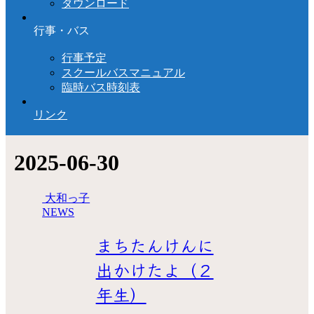
ダウンロード
行事・バス
行事予定
スクールバスマニュアル
臨時バス時刻表
リンク
2025-06-30
大和っ子
NEWS
まちたんけんに
出かけたよ（２
年生）