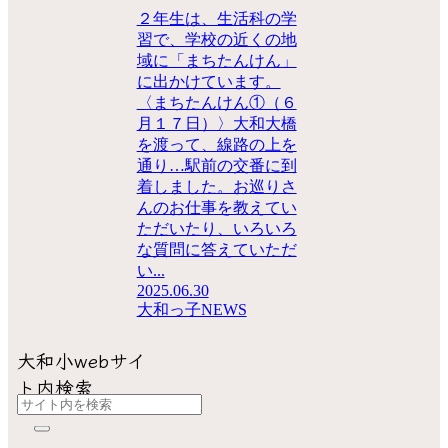
２年生は、生活科の学
習で、学校の近くの地
域に「まちたんけん」
に出かけています。
〈まちたんけん①（６
月１７日）〉大和大橋
を渡って、線路の上を
通り…駅前の交番に到
着しました。お巡りさ
んのお仕事を教えてい
ただいたり、いろいろ
な質問に答えていただ
い...
2025.06.30
大和っ子NEWS
大和小webサイ
ト内検索