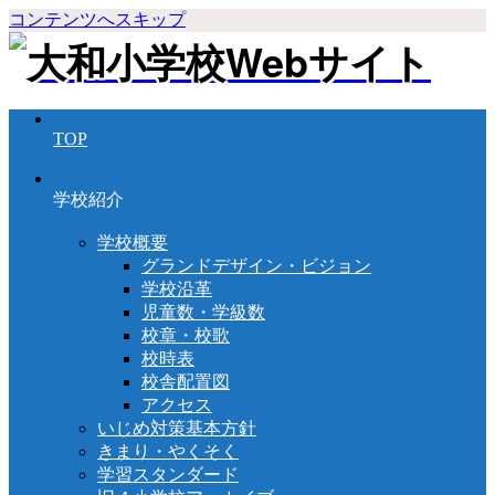
コンテンツへスキップ
TOP
学校紹介
学校概要
グランドデザイン・ビジョン
学校沿革
児童数・学級数
校章・校歌
校時表
校舎配置図
アクセス
いじめ対策基本方針
きまり・やくそく
学習スタンダード