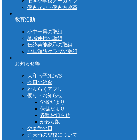
旧４小学校アーカイブ
働きがい・働き方改革
教育活動
小中一貫の取組
地域連携の取組
伝統芸能継承の取組
少年消防クラブの取組
お知らせ等
大和っ子NEWS
今日の給食
れんらくアプリ
便り・お知らせ
学校だより
保健だより
各種お知らせ
かわら版
やま学の日
荒天時の登校について