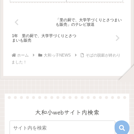
た。【大学芋づくり】生活改
木です。校門のそばと、スク
善連絡協議会や保護者の方に
ールバス回転場のそばにあり
お手伝いいただきながら、カ
ます。栴檀は香木と言われ、
ンロ飴を使った大学芋づくり
よい香りのする木だそうで
「里の厨で、大学芋づくりとさつまい
にチャレンジさせていただき
す。しかし...
も販売」のテレビ放送
ました。光市の発祥であるカ
ンロ飴...
1年 里の厨で、大学芋づくりとさつ
まいも販売
ホーム
大和っ子NEWS
そばの脱穀が終わり
ました！
大和小webサイト内検索