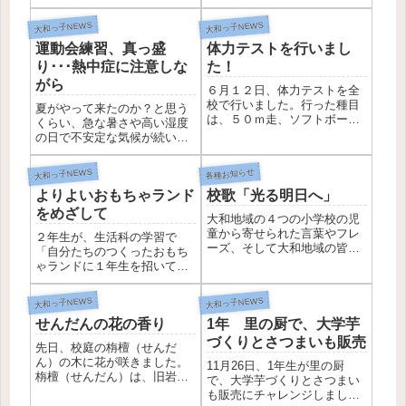
る植物に秋の恵みが見られ始
たちとのさつまいもの苗植え
めました。登校してきた1年生
はできませんでしたが、雨の
大和っ子NEWS
大和っ子NEWS
は、あさがおの種とりに夢中
隙間をみて、おいもの先生か
です。手のひらいっぱいにと
運動会練習、真っ盛
体力テストを行いまし
らいただいた苗を、学校の畑
れた種をうれしそうに見せる1
に植えることにしました。担
り･･･熱中症に注意しな
た！
年...
任の先生と、おいもの先生か
がら
６月１２日、体力テストを全
ら教えい...
校で行いました。行った種目
夏がやって来たのか？と思う
は、５０ｍ走、ソフトボール
くらい、急な暑さや高い湿度
投げ、立ち幅跳び、上体起こ
の日で不安定な気候が続いて
し、反復横跳びです。当日ま
いますが、子どもたちは31日
でに、体育委員会を中心に、
の運動会に向けて、練習をが
大和っ子NEWS
各種お知らせ
練習する場を設定したり、そ
んばっています。【室内での
れぞれの種目のこつを伝えた
よりよいおもちゃランド
校歌「光る明日へ」
練習】【屋外での練習】こん
りしました。当日は、昨年度
なときに気になるのが熱中症
をめざして
大和地域の４つの小学校の児
の記録...
です。まだ暑さに体が慣れて
童から寄せられた言葉やフレ
２年生が、生活科の学習で
いな...
ーズ、そして大和地域の皆さ
「自分たちのつくったおもち
んから寄せられた言葉やフレ
ゃランドに１年生を招いて楽
ーズをもとに、シンガー・ソ
しんでもらおう」と着々と準
ングライターの川嶋あいさん
備を進めています。１０月３
大和っ子NEWS
大和っ子NEWS
に作詞・作曲していただいた
日は、各グループのコーナー
校歌です。テーマは『自分自
せんだんの花の香り
1年 里の厨で、大学芋
を互いに試してみて、もらっ
身を信じること』。新たに誕
た「グッドポイント（よいと
づくりとさつまいも販売
先日、校庭の栴檀（せんだ
生する...
ころ）」と「パワーアップポ
ん）の木に花が咲きました。
11月26日、1年生が里の厨
イント（...
栴檀（せんだん）は、旧岩田
で、大学芋づくりとさつまい
小学校で、校歌に歌われるく
も販売にチャレンジしまし
らいずっと大切にされてきた