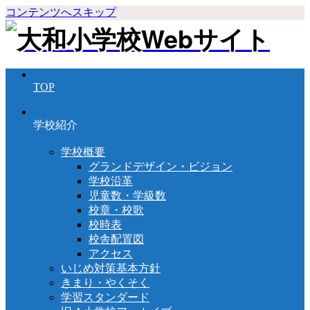
コンテンツへスキップ
TOP
学校紹介
学校概要
グランドデザイン・ビジョン
学校沿革
児童数・学級数
校章・校歌
校時表
校舎配置図
アクセス
いじめ対策基本方針
きまり・やくそく
学習スタンダード