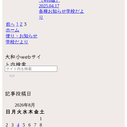
（web版）
2025.04.17
各種お知らせ
学校だよ
り
前へ
1
2
3
ホーム
便り・お知らせ
学校だより
大和小webサイ
ト内検索
記事投稿日
2026年8月
日
月
火
水
木
金
土
1
2
3
4
5
6
7
8