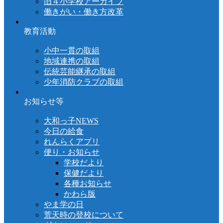
旧４小学校アーカイブ
働きがい・働き方改革
教育活動
小中一貫の取組
地域連携の取組
伝統芸能継承の取組
少年消防クラブの取組
お知らせ等
大和っ子NEWS
今日の給食
れんらくアプリ
便り・お知らせ
学校だより
保健だより
各種お知らせ
かわら版
やま学の日
荒天時の登校について