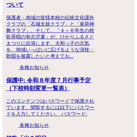
ついて
保護者・地域の皆様本校の伝統文化課外
クラブの「石城太鼓クラブ」と「束荷神
舞クラブ」、そして、「４～６年生の校
歌斉唱の有志児童」が、ひかりふるさと
まつりに出演します。大和っ子の元気
を、地域いっぱいに広げるような演技・
歌唱を披露したいと考えてお...
各種お知らせ
保護中: 令和８年度７月行事予定
（下校時刻変更一覧表）
このコンテンツはパスワードで保護され
ています。閲覧するには以下にパスワー
ドを入力してください。 パスワード:
各種お知らせ