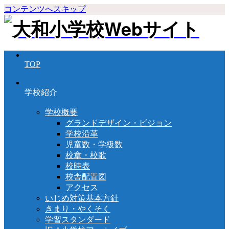
コンテンツへスキップ
TOP
学校紹介
学校概要
グランドデザイン・ビジョン
学校沿革
児童数・学級数
校章・校歌
校時表
校舎配置図
アクセス
いじめ対策基本方針
きまり・やくそく
学習スタンダード