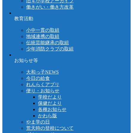
旧４小学校アーカイブ
働きがい・働き方改革
教育活動
小中一貫の取組
地域連携の取組
伝統芸能継承の取組
少年消防クラブの取組
お知らせ等
大和っ子NEWS
今日の給食
れんらくアプリ
便り・お知らせ
学校だより
保健だより
各種お知らせ
かわら版
やま学の日
荒天時の登校について