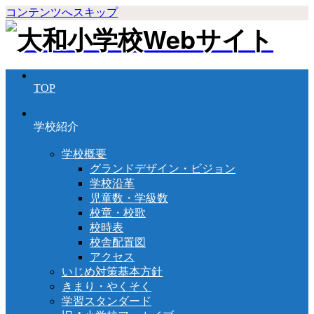
コンテンツへスキップ
TOP
学校紹介
学校概要
グランドデザイン・ビジョン
学校沿革
児童数・学級数
校章・校歌
校時表
校舎配置図
アクセス
いじめ対策基本方針
きまり・やくそく
学習スタンダード