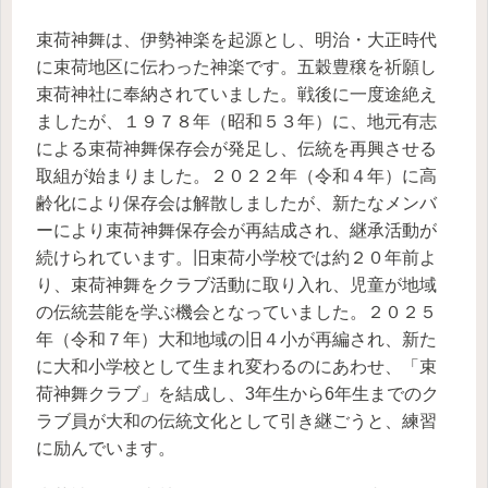
束荷神舞は、伊勢神楽を起源とし、明治・大正時代
に束荷地区に伝わった神楽です。五穀豊穣を祈願し
束荷神社に奉納されていました。戦後に一度途絶え
ましたが、１９７８年（昭和５３年）に、地元有志
による束荷神舞保存会が発足し、伝統を再興させる
取組が始まりました。２０２２年（令和４年）に高
齢化により保存会は解散しましたが、新たなメンバ
ーにより束荷神舞保存会が再結成され、継承活動が
続けられています。旧束荷小学校では約２０年前よ
り、束荷神舞をクラブ活動に取り入れ、児童が地域
の伝統芸能を学ぶ機会となっていました。２０２５
年（令和７年）大和地域の旧４小が再編され、新た
に大和小学校として生まれ変わるのにあわせ、「束
荷神舞クラブ」を結成し、3年生から6年生までのク
ラブ員が大和の伝統文化として引き継ごうと、練習
に励んでいます。